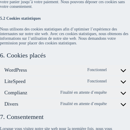
votre panier jusqu’à votre paiement. Nous pouvons déposer ces cookies sans
votre consentement.
5.2 Cookies statistiques
Nous utilisons des cookies statistiques afin d’optimiser l’expérience des
internautes sur notre site web. Avec ces cookies statistiques, nous obtenons des
informations sur l’utilisation de notre site web. Nous demandons votre
permission pour placer des cookies statistiques.
6. Cookies placés
WordPress
Fonctionnel
Consent
to
LiteSpeed
service
Fonctionnel
Consent
wordpress
to
Complianz
service
Finalité en attente d’enquête
Consent
litespeed
to
Divers
service
Finalité en attente d’enquête
Consent
complianz
to
service
7. Consentement
divers
Lorsque vous visitez notre site web pour la première fois, nous vous