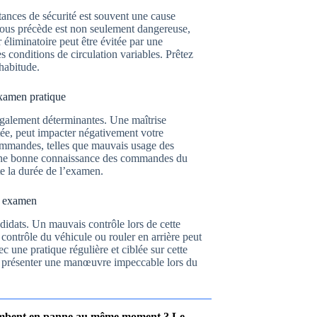
tances de sécurité est souvent une cause
vous précède est non seulement dangereuse,
r éliminatoire peut être évitée par une
es conditions de circulation variables. Prêtez
 habitude.
examen pratique
également déterminantes. Une maîtrise
tée, peut impacter négativement votre
 commandes, telles que mauvais usage des
r une bonne connaissance des commandes du
te la durée de l’examen.
re examen
didats. Un mauvais contrôle lors de cette
contrôle du véhicule ou rouler en arrière peut
 une pratique régulière et ciblée sur cette
et présenter une manœuvre impeccable lors du
 tombent en panne au même moment ? Le