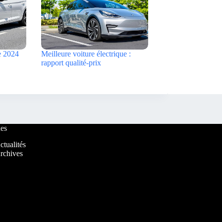
e 2024
Meilleure voiture électrique :
rapport qualité-prix
es
ctualités
rchives