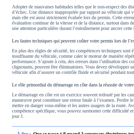
Adopter de mauvaises habitudes telles que le non-respect des dis
d’échec. Une distance inappropriée par rapport au véhicule qui 
mais elle est aussi strictement évaluée lors du permis. Cette erreu
évaluation continue de la vitesse et de la distance, surtout dans d
une attention particulière durant l’entraînement pour ancrer cette
Les fautes techniques qui peuvent coûter votre permis lors de l’
En plus des règles de sécurité, les compétences techniques sont 
insuffisante du véhicule, comme caler le moteur de manière répé
performance. S’ajoute à cela, des erreurs dans l’utilisation des
clignotants, peuvent être éliminatoires. Vous devez développe
véhicule afin d’assurer un contrôle fluide et sécurisé pendant tou
Le rôle primordial du démarrage en côte dans la réussite de vot
Le démarrage en côte est un exercice souvent redouté par les can
manœuvre peut constituer une erreur fatale à l’examen. Perdre le 
mettre en danger vous-même et les autres usagers de la route. Avec
compétence spécifique, vous pouvez surmonter cette difficulté 
jour J.
À lire :
Que se passe-t-il quand 3 supercars électriques