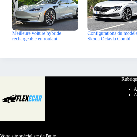
Meilleure voiture hybride
Configurations du modèl
rechargeable en roulant
Skoda Octavia Combi
Rubriqu
A
A
Votre site spécialiste de l'auto