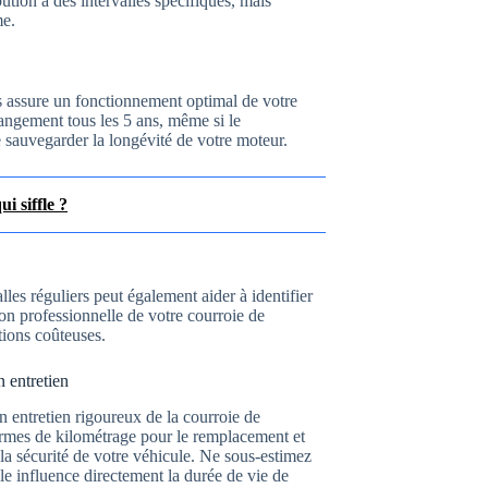
ution à des intervalles spécifiques, mais
me.
s assure un fonctionnement optimal de votre
hangement tous les 5 ans, même si le
 sauvegarder la longévité de votre moteur.
i siffle ?
lles réguliers peut également aider à identifier
ion professionnelle de votre courroie de
tions coûteuses.
 entretien
n entretien rigoureux de la courroie de
ermes de kilométrage pour le remplacement et
t la sécurité de votre véhicule. Ne sous-estimez
lle influence directement la durée de vie de