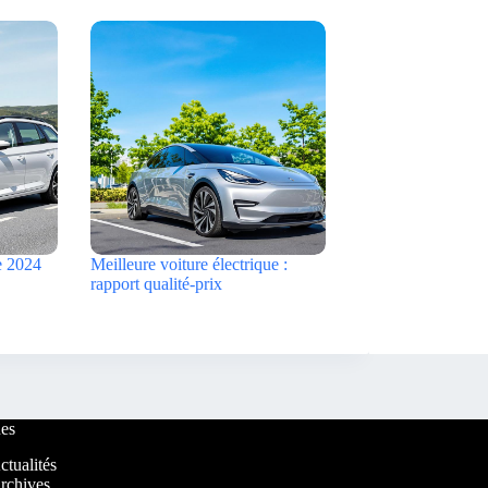
e 2024
Meilleure voiture électrique :
rapport qualité-prix
es
ctualités
rchives