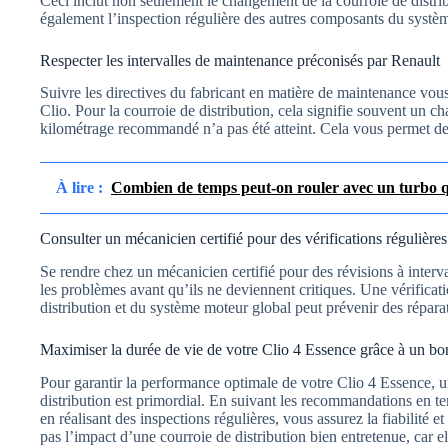
Ceci inclut non seulement le changement de la courroie de distrib
également l’inspection régulière des autres composants du systè
Respecter les intervalles de maintenance préconisés par Renault
Suivre les directives du fabricant en matière de maintenance vou
Clio. Pour la courroie de distribution, cela signifie souvent un c
kilométrage recommandé n’a pas été atteint. Cela vous permet de
À lire :
Combien de temps peut-on rouler avec un turbo qu
Consulter un mécanicien certifié pour des vérifications régulières
Se rendre chez un mécanicien certifié pour des révisions à interva
les problèmes avant qu’ils ne deviennent critiques. Une vérificat
distribution et du système moteur global peut prévenir des répara
Maximiser la durée de vie de votre Clio 4 Essence grâce à un bon
Pour garantir la performance optimale de votre Clio 4 Essence, u
distribution est primordial. En suivant les recommandations en t
en réalisant des inspections régulières, vous assurez la fiabilité e
pas l’impact d’une courroie de distribution bien entretenue, car e