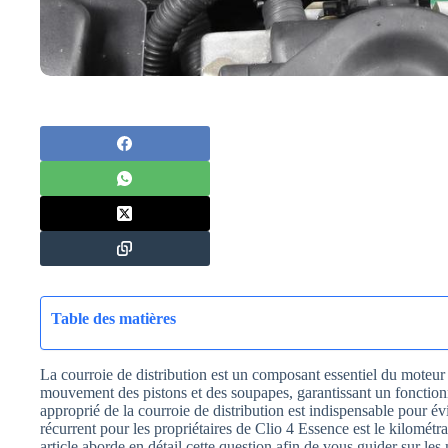
Table des matières
La courroie de distribution est un composant essentiel du moteur
mouvement des pistons et des soupapes, garantissant un fonction
approprié de la courroie de distribution est indispensable pour é
récurrent pour les propriétaires de Clio 4 Essence est le kilomét
article aborde en détail cette question afin de vous guider sur le