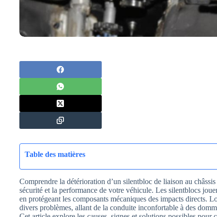
Table des matières
Comprendre la détérioration d’un silentbloc de liaison au châssis 
sécurité et la performance de votre véhicule. Les silentblocs jouen
en protégeant les composants mécaniques des impacts directs. Lor
divers problèmes, allant de la conduite inconfortable à des domma
Cet article explore les causes, signes et solutions possibles pour c