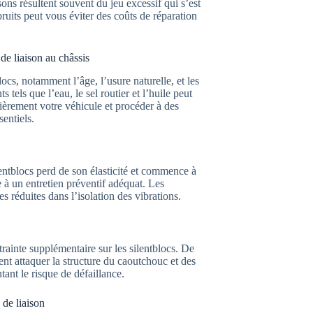
ons résultent souvent du jeu excessif qui s’est
uits peut vous éviter des coûts de réparation
 de liaison au châssis
ocs, notamment l’âge, l’usure naturelle, et les
 tels que l’eau, le sel routier et l’huile peut
ièrement votre véhicule et procéder à des
entiels.
entblocs perd de son élasticité et commence à
e à un entretien préventif adéquat. Les
 réduites dans l’isolation des vibrations.
trainte supplémentaire sur les silentblocs. De
ent attaquer la structure du caoutchouc et des
ant le risque de défaillance.
 de liaison