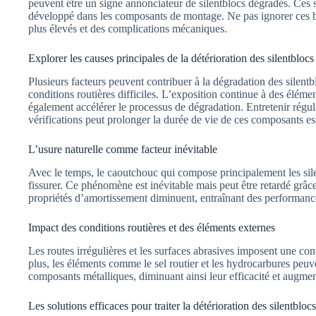
peuvent être un signe annonciateur de silentblocs dégradés. Ces s
développé dans les composants de montage. Ne pas ignorer ces br
plus élevés et des complications mécaniques.
Explorer les causes principales de la détérioration des silentblocs
Plusieurs facteurs peuvent contribuer à la dégradation des silentbl
conditions routières difficiles. L’exposition continue à des éléments
également accélérer le processus de dégradation. Entretenir régul
vérifications peut prolonger la durée de vie de ces composants ess
L’usure naturelle comme facteur inévitable
Avec le temps, le caoutchouc qui compose principalement les sil
fissurer. Ce phénomène est inévitable mais peut être retardé grâc
propriétés d’amortissement diminuent, entraînant des performances
Impact des conditions routières et des éléments externes
Les routes irrégulières et les surfaces abrasives imposent une con
plus, les éléments comme le sel routier et les hydrocarbures peuv
composants métalliques, diminuant ainsi leur efficacité et augment
Les solutions efficaces pour traiter la détérioration des silentblocs