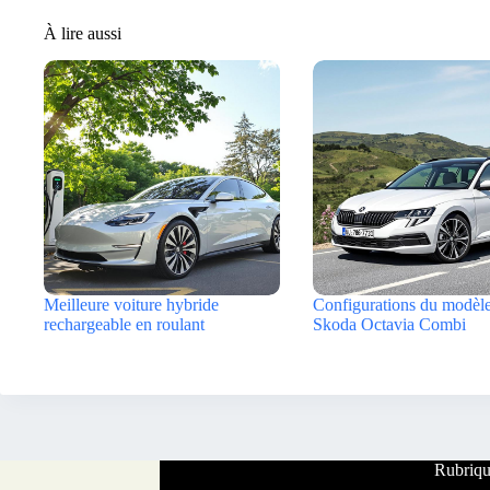
À lire aussi
Meilleure voiture hybride
Configurations du modèl
rechargeable en roulant
Skoda Octavia Combi
Rubriqu