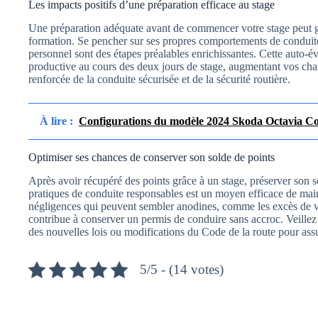
Les impacts positifs d’une préparation efficace au stage
Une préparation adéquate avant de commencer votre stage peut gra
formation. Se pencher sur ses propres comportements de conduite 
personnel sont des étapes préalables enrichissantes. Cette auto-év
productive au cours des deux jours de stage, augmentant vos ch
renforcée de la conduite sécurisée et de la sécurité routière.
À lire :
Configurations du modèle 2024 Skoda Octavia C
Optimiser ses chances de conserver son solde de points
Après avoir récupéré des points grâce à un stage, préserver son s
pratiques de conduite responsables est un moyen efficace de maint
négligences qui peuvent sembler anodines, comme les excès de vit
contribue à conserver un permis de conduire sans accroc. Veill
des nouvelles lois ou modifications du Code de la route pour assu
5/5 - (14 votes)