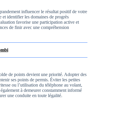
ndement influencer le résultat positif de votre
et identifier les domaines de progrès
aluation favorise une participation active et
ances de finir avec une compréhension
ombi
olde de points devient une priorité. Adopter des
enir ses points de permis. Éviter les petites
esse ou l’utilisation du téléphone au volant,
ez également à demeurer constamment informé
rer une conduite en toute légalité.